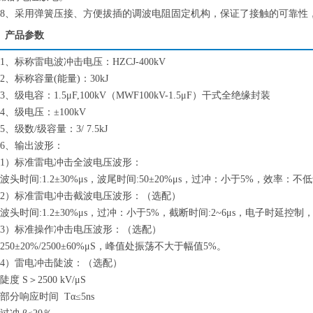
8、采用弹簧压接、方便拔插的调波电阻固定机构，保证了接触的可靠性
产品参数
1、标称雷电波冲击电压：HZCJ-400kV
2、标称容量(能量)：30kJ
3、级电容：1.5μF,100kV（MWF100kV-1.5μF）干式全绝缘封装
4、级电压：±100kV
5、级数/级容量：3/ 7.5kJ
6、输出波形：
1）标准雷电冲击全波电压波形：
波头时间:1.2±30%μs，波尾时间:50±20%μs，过冲：小于5%，效率：不
2）标准雷电冲击截波电压波形：（选配）
波头时间:1.2±30%μs，过冲：小于5%，截断时间:2~6μs，电子时延
3）标准操作冲击电压波形：（选配）
250±20%/2500±60%μS，峰值处振荡不大于幅值5%。
4）雷电冲击陡波：（选配）
陡度 S＞2500 kV/μS
部分响应时间 Tα≤5ns