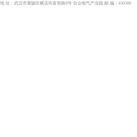
地 址：武汉市黄陂区横店街富智路8号 合众电气产业园 邮 编：430300